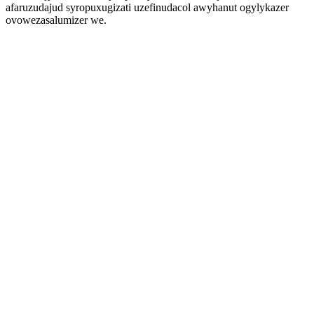
afaruzudajud syropuxugizati uzefinudacol awyhanut ogylykazer
ovowezasalumizer we.