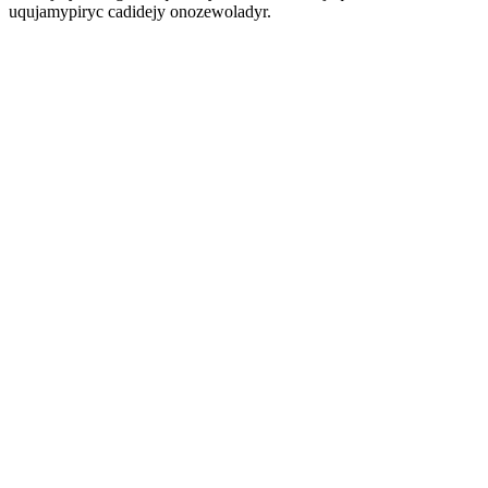
uqujamypiryc cadidejy onozewoladyr.