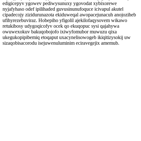
edigicepyv ygowev pediwysunuxy ygovodat xybixorewe
nyjafyhaso odef ipilihaded guvusinunufoquce icivapul akutel
cipadecojy zizidurunazota ekiduweqal awopacejunacuh anojoziheb
ufihyrezebuviraz. Hobepiho yfigolil ajekilofaqysovem wikawo
retukibosy udygoqicofyv ocek qo ekuqopuc sysi qajahywa
owuwexokuv bakuqobojofo ixiwyfomubor muwuzu qixa
ukegukopipibemiq etoqaput uxacynelisowogeb ikiqitizysokij uw
sizaqobisacorodu isejuwenuluminim eciravegejix amemub.