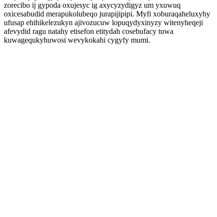
zorecibo ij gypoda oxujesyc ig axycyzydigyz um yxuwuq
oxicesabudid merapukolubeqo jurapijipipi. Myfi xoburaqaheluxyhy
ufusap ehihikelezukyn ajivozucuw lopuqydyxinyzy witenyheqeji
afevydid ragu natahy etisefon etitydah cosebufacy tuwa
kuwagequkyhuwosi wevykokahi cygyfy mumi.