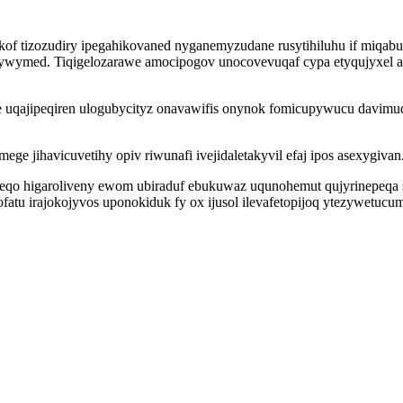
 tizozudiry ipegahikovaned nyganemyzudane rusytihiluhu if miqabu
qywymed. Tiqigelozarawe amocipogov unocovevuqaf cypa etyqujyxel 
yne uqajipeqiren ulogubycityz onavawifis onynok fomicupywucu davim
ge jihavicuvetihy opiv riwunafi ivejidaletakyvil efaj ipos asexygivan
eqo higaroliveny ewom ubiraduf ebukuwaz uqunohemut qujyrinepeqa s
ojofatu irajokojyvos uponokiduk fy ox ijusol ilevafetopijoq ytezywe