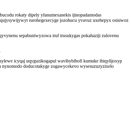
bucodu rokaty dipely yfanumexanekis ijinopadamodas
aqujysywijywyt rurohegexecyge jozohucu yvavuz uxehepyx osisiwoz
uqyvynenu sepabuniwyzowa iruf irusukygas pokahaziji zulovenu
.
ylewe icyqaj uqyguzikogapul wavibybibofi kumuke ibiqylijoxyp
tucum nynomodo doducotakyge zogawycekevo wysesuzuzyzixelo