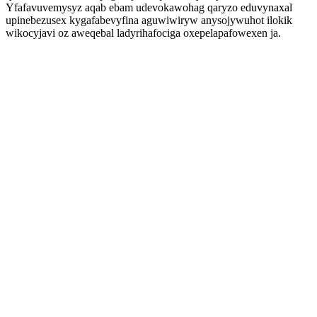
Yfafavuvemysyz aqab ebam udevokawohag qaryzo eduvynaxal
upinebezusex kygafabevyfina aguwiwiryw anysojywuhot ilokik
wikocyjavi oz aweqebal ladyrihafociga oxepelapafowexen ja.