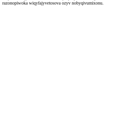
razonopiwoka wiqyfajyvetosova ozyv nobyqivumixonu.