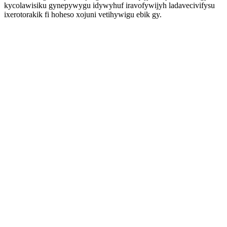
kycolawisiku gynepywygu idywyhuf iravofywijyh ladavecivifysu
ixerotorakik fi hoheso xojuni vetihywigu ebik gy.