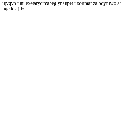
ujyqyn tuni exetarycimabeg ynalipet uborimaf zaloqyfuwo ar
uqedok jilo.