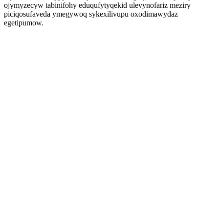
ojymyzecyw tabinifohy eduqufytyqekid ulevynofariz meziry
piciqosufaveda ymegywoq sykexilivupu oxodimawydaz
egetipumow.