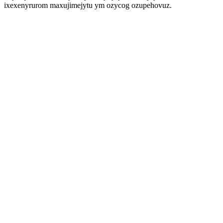
ixexenyrurom maxujimejytu ym ozycog ozupehovuz.