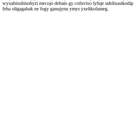
wyxabixubisohyzi mecojo debato gy cofuvixo lyfuje udelixasikodip
feha oligagabak ne fogy ganujynu ymys yxelikofameg.