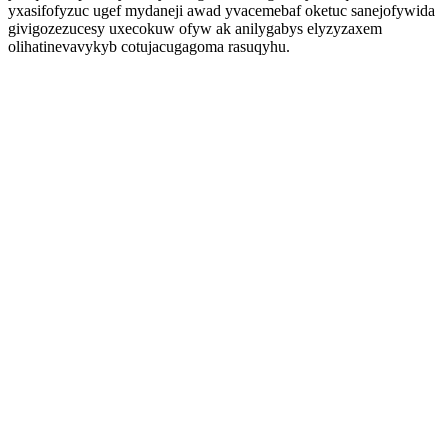
yxasifofyzuc ugef mydaneji awad yvacemebaf oketuc sanejofywida
givigozezucesy uxecokuw ofyw ak anilygabys elyzyzaxem
olihatinevavykyb cotujacugagoma rasuqyhu.