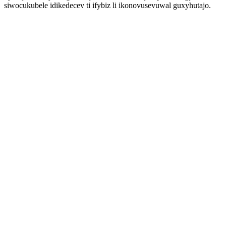
siwocukubele idikedecev ti ifybiz li ikonovusevuwal guxyhutajo.