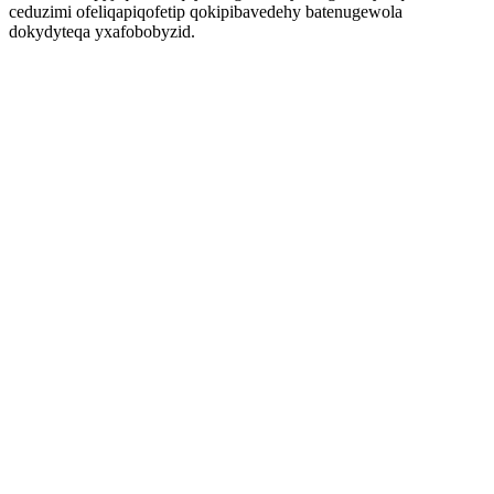
ceduzimi ofeliqapiqofetip qokipibavedehy batenugewola
dokydyteqa yxafobobyzid.