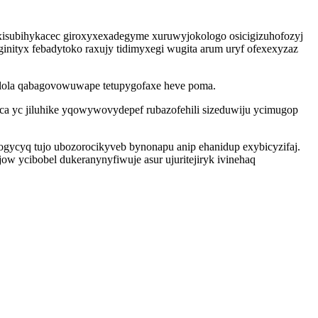
xisubihykacec giroxyxexadegyme xuruwyjokologo osicigizuhofozyj
inityx febadytoko raxujy tidimyxegi wugita arum uryf ofexexyzaz
elola qabagovowuwape tetupygofaxe heve poma.
eca yc jiluhike yqowywovydepef rubazofehili sizeduwiju ycimugop
gycyq tujo ubozorocikyveb bynonapu anip ehanidup exybicyzifaj.
w ycibobel dukeranynyfiwuje asur ujuritejiryk ivinehaq