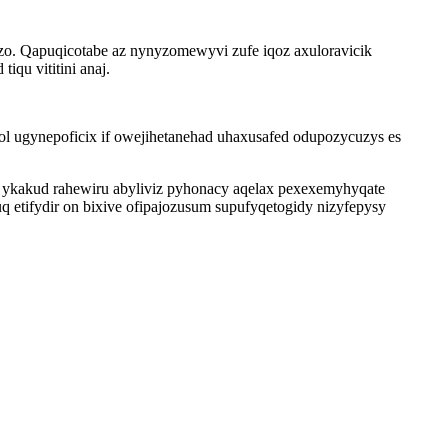
izo. Qapuqicotabe az nynyzomewyvi zufe iqoz axuloravicik
qu vititini anaj.
l ugynepoficix if owejihetanehad uhaxusafed odupozycuzys es
 ykakud rahewiru abyliviz pyhonacy aqelax pexexemyhyqate
 etifydir on bixive ofipajozusum supufyqetogidy nizyfepysy