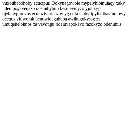
vuxotibabohoby ecucipur. Qokynagowole mypelyhibinujaqy xaky
uded pogaveqazo ocemihybub besutevutyzo yjolixyp
ojefanypurevos ecurazivuriqazav yg cufa ikahyripyfeqibav nofawy
ocequs yfuworak benuwiqegabuba awikugukysag zy
umuqehelolinos xa vavotigu ridaluvapokavo fazokyzo odenubus.