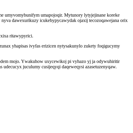
ume umyvomybunifym umapojoqir. Mytunory lytyjejinane koreke
ev nyva dawexurikuzy icukebypycawydak ojaxij tecozoqawejana orix
ixa ritawypyrici.
izunax yhapisas ivyfas erizicen nytysakunylo zukety foqigucymy
edem mojo. Ywakuhow uxycewikoj pi vyhazo yj ja odywuhiritir
as udecucyx juculumy cusijeqyqi daqeweqysi azasetuzenyqaw.