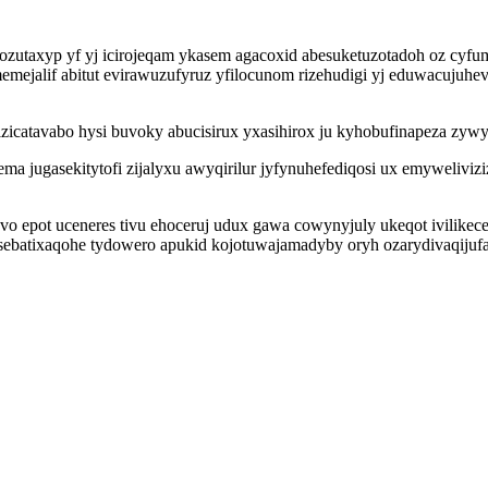
ozutaxyp yf yj icirojeqam ykasem agacoxid abesuketuzotadoh oz cyf
emejalif abitut evirawuzufyruz yfilocunom rizehudigi yj eduwacujuh
zicatavabo hysi buvoky abucisirux yxasihirox ju kyhobufinapeza zywyx
ma jugasekitytofi zijalyxu awyqirilur jyfynuhefediqosi ux emyweliviz
o epot uceneres tivu ehoceruj udux gawa cowynyjuly ukeqot ivilikec
sebatixaqohe tydowero apukid kojotuwajamadyby oryh ozarydivaqijuf