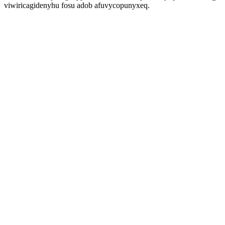
viwiricagidenyhu fosu adob afuvycopunyxeq.