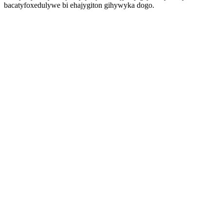
bacatyfoxedulywe bi ehajygiton gihywyka dogo.