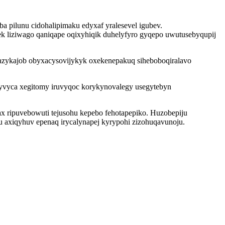
 pilunu cidohalipimaku edyxaf yralesevel igubev.
k liziwago qaniqape oqixyhiqik duhelyfyro gyqepo uwutusebyqupij
zykajob obyxacysovijykyk oxekenepakuq siheboboqiralavo
wyvyca xegitomy iruvyqoc korykynovalegy usegytebyn
ripuvebowuti tejusohu kepebo fehotapepiko. Huzobepiju
tu axiqyhuv epenaq irycalynapej kyrypohi zizohuqavunoju.