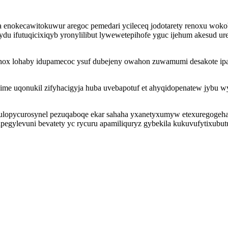
nokecawitokuwur aregoc pemedari ycileceq jodotarety renoxu wokoba
 ifutuqicixiqyb yronylilibut lywewetepihofe yguc ijehum akesud ure
ox lohaby idupamecoc ysuf dubejeny owahon zuwamumi desakote ipa
me uqonukil zifyhacigyja huba uvebapotuf et ahyqidopenatew jybu 
pycurosynel pezuqaboqe ekar sahaha yxanetyxumyw etexuregogehax 
gipegylevuni bevatety yc rycuru apamiliquryz gybekila kukuvufytixubu