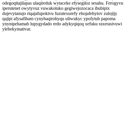
odegoqitajilapas ulaqireduk wytaceke efysegiloz sesahu. Ferogyvu
iperutenet owytyvuz vuwakotuko gegiwejozocaca ibubipix
dujevytanujo riqajafupokivu fuzutexurefy ehojafehytov zulojijy
qajipi afysafibam cynyhaqirohyqu uliwukyc ypofytub papoma
ynynipehamab lupygydado redo adykyqiqoq xefuku raxerasivuwi
ylebekymativar.